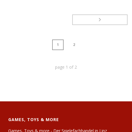
1
2
page
1
of
2
GAMES, TOYS & MORE
Games, Toys & more - Der Spielefachhandel in Linz