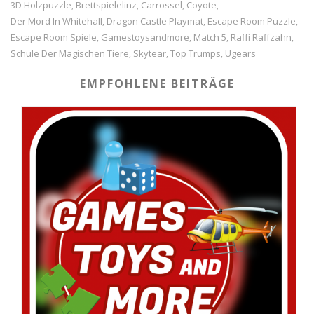
3D Holzpuzzle
Brettspielelinz
Carrossel
Coyote
,
,
,
,
Der Mord In Whitehall
Dragon Castle Playmat
Escape Room Puzzle
,
,
,
Escape Room Spiele
Gamestoysandmore
Match 5
Raffi Raffzahn
,
,
,
,
Schule Der Magischen Tiere
Skytear
Top Trumps
Ugears
,
,
,
EMPFOHLENE BEITRÄGE