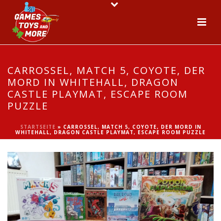
CARROSSEL, MATCH 5, COYOTE, DER
MORD IN WHITEHALL, DRAGON
CASTLE PLAYMAT, ESCAPE ROOM
PUZZLE
STARTSEITE
»
CARROSSEL, MATCH 5, COYOTE, DER MORD IN
WHITEHALL, DRAGON CASTLE PLAYMAT, ESCAPE ROOM PUZZLE