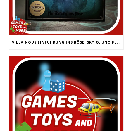
VILLAINOUS EINFÜHRUNG INS BÖSE, SKYJO, UNO FLIP, WERWÖLFE VOLLMONDNACHT, ARMY PAINTER PRIMER,