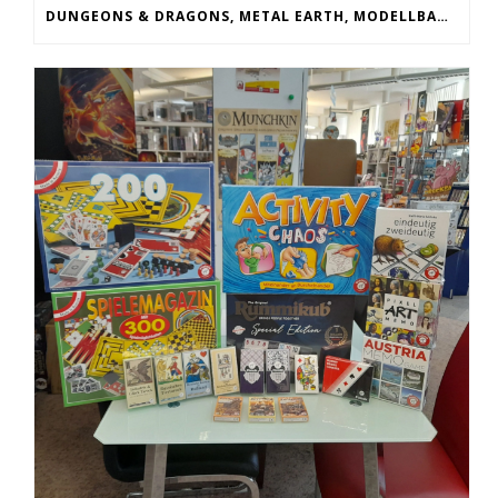
DUNGEONS & DRAGONS, METAL EARTH, MODELLBAU, STAR WARS, HARRY POTTER, BANG THE DICE GAME, ECLIPSE, YU GI OH!, SLEEVES, ROLLENSPIELE