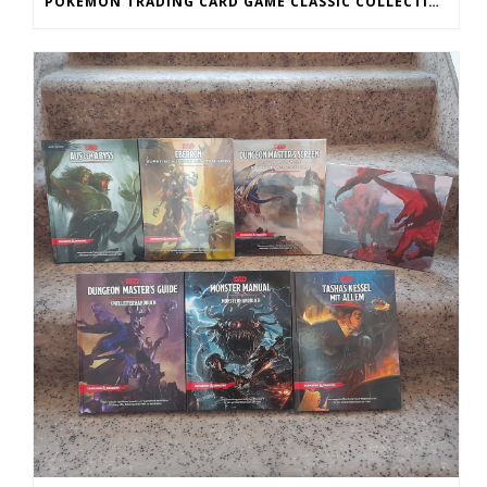
POKEMON TRADING CARD GAME CLASSIC COLLECTION, WÜRFEL, WÜRFELBEUTEL, KARTENBOXEN, SLEEVES