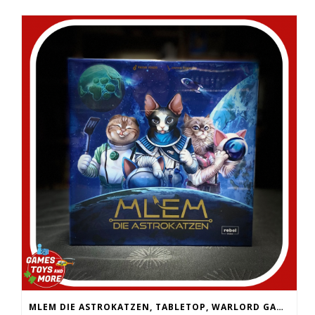
MLEM DIE ASTROKATZEN, TABLETOP, WARLORD GAMES, BOLT ACTION, BLACK POWDER, DICE, ARKHAM HORROR, CATAN, DRACHENHÜTER, NUNATAK, KARAK, SLEEVES