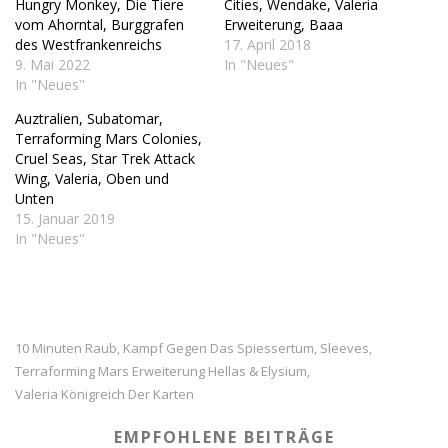
Hungry Monkey, Die Tiere
Cities, Wendake, Valeria
vom Ahorntal, Burggrafen
Erweiterung, Baaa
des Westfrankenreichs
17. April 2018
9. Mai 2022
In "Neues"
In "Neues"
Auztralien, Subatomar,
Terraforming Mars Colonies,
Cruel Seas, Star Trek Attack
Wing, Valeria, Oben und
Unten
15. Januar 2019
In "Neues"
10 Minuten Raub
Kampf Gegen Das Spiessertum
Sleeves
,
,
,
Terraforming Mars Erweiterung Hellas & Elysium
,
Valeria Königreich Der Karten
EMPFOHLENE BEITRÄGE