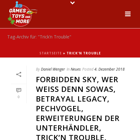
Tag-Archiv für: "Trick’n Trouble"
STARTSEITE
»
TRICK'N TROUBLE
By
Daniel Wenger
In
Neues
Posted
4. Dezember 2018
FORBIDDEN SKY, WER
WEISS DENN SOWAS, B
ETRAYAL LEGACY, P
0
ECHVOGEL, E
RWEITERUNGEN DER U
NTERHÄNDLER, T
RICK’N TROUBLE, E