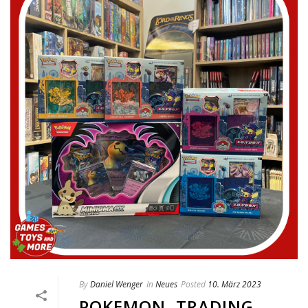
By
Daniel Wenger
In
Neues
Posted
10. März 2023
POKEMON, TRADING