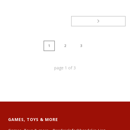
1
2
3
page
1
of
3
GAMES, TOYS & MORE