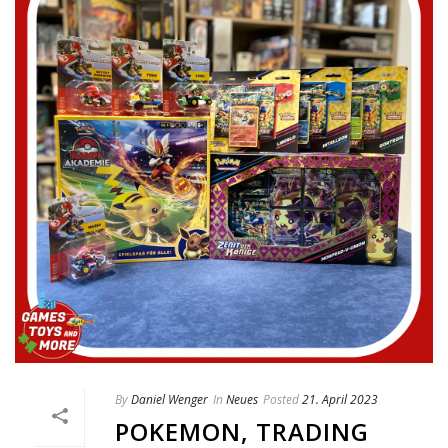
By
Daniel Wenger
In
Neues
Posted
21. April 2023
POKEMON, TRADING