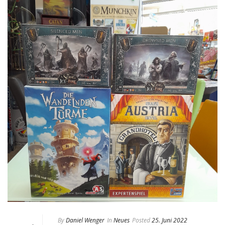
By
Daniel Wenger
In
Neues
Posted
25. Juni 2022