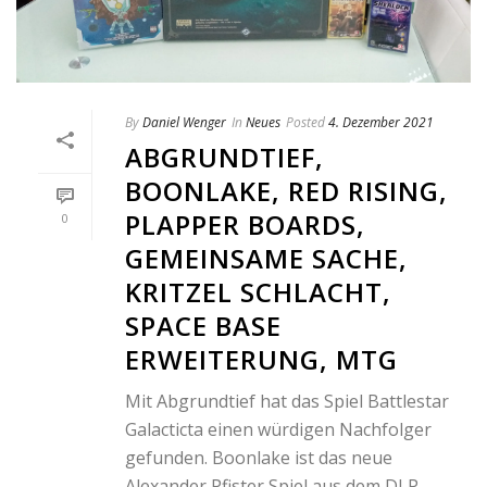
By
Daniel Wenger
In
Neues
Posted
4. Dezember 2021
ABGRUNDTIEF,
BOONLAKE, RED RISING,
PLAPPER BOARDS,
0
GEMEINSAME SACHE,
KRITZEL SCHLACHT,
SPACE BASE
ERWEITERUNG, MTG
Mit Abgrundtief hat das Spiel Battlestar
Galacticta einen würdigen Nachfolger
gefunden. Boonlake ist das neue
Alexander Pfister Spiel aus dem DLP