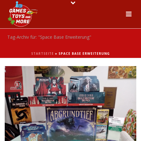
Tag-Archiv für: "Space Base Erweiterung"
STARTSEITE
»
SPACE BASE ERWEITERUNG