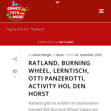
Tag-Archiv für: "Ratland"
STARTSEITE
»
RATLAND
By
Daniel Wenger
In
Neues
Posted
24. September 2020
RATLAND, BURNING
WHEEL, LERNTISCH,
OTTI PANZEROTTI,
0
ACTIVITY HOL DEN
HORST
Ratland gibt es endlich im stationären
Handel! Mit Burning Wheel haben wir