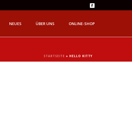
NEUES
ÜBER UNS
ONLINE-SHOP
STARTSEITE
»
HELLO KITTY