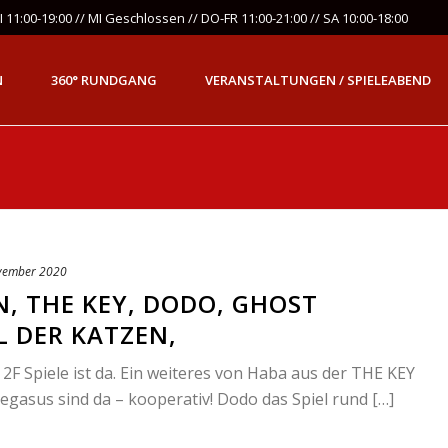
 11:00-19:00 // MI Geschlossen // DO-FR 11:00-21:00 // SA 10:00-18:00
N
360° RUNDGANG
VERANSTALTUNGEN / SPIELEABEND
vember 2020
, THE KEY, DODO, GHOST
L DER KATZEN,
 2F Spiele ist da. Ein weiteres von Haba aus der THE KEY
egasus sind da – kooperativ! Dodo das Spiel rund […]