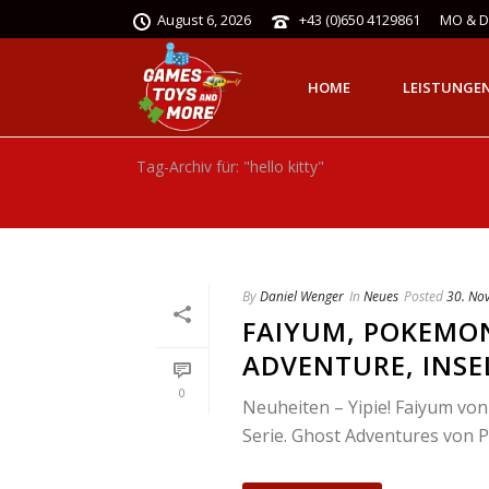
August 6, 2026
+43 (0)650 4129861
MO & DI
HOME
LEISTUNGE
Tag-Archiv für: "hello kitty"
By
Daniel Wenger
In
Neues
Posted
30. No
FAIYUM, POKEMON
ADVENTURE, INSE
0
Neuheiten – Yipie! Faiyum von
Serie. Ghost Adventures von P