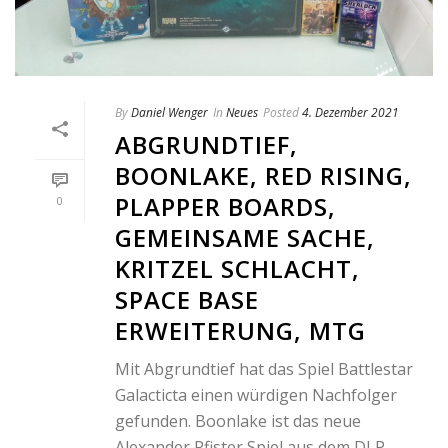
By
Daniel Wenger
In
Neues
Posted
4. Dezember 2021
ABGRUNDTIEF,
BOONLAKE, RED RISING,
PLAPPER BOARDS,
0
GEMEINSAME SACHE,
KRITZEL SCHLACHT,
SPACE BASE
ERWEITERUNG, MTG
Mit Abgrundtief hat das Spiel Battlestar
Galacticta einen würdigen Nachfolger
gefunden. Boonlake ist das neue
Alexander Pfister Spiel aus dem DLP