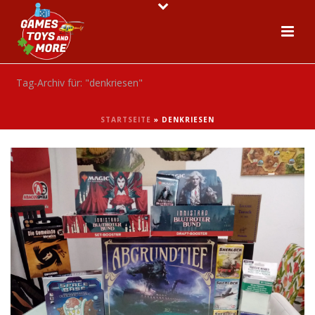
Tag-Archiv für: "denkriesen"
STARTSEITE
»
DENKRIESEN