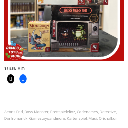
TEILEN MIT:
Aeons End
Boss Monster
Brettspielelinz
Codenames
Detective
,
,
,
,
,
Dorfromantik
Gamestoysandmore
Kartenspiel
Maui
Orichalkum
,
,
,
,