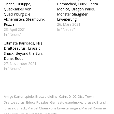
Urland, Ursuppe,
Unmatched, Duck, Santa
Quacksalber von
Monica, Dragon Parks,
Quedlinburg Die
Monster Slaughter
Alchemisten, Steampunk
Erweiterung, …
Puzzle
26. März 2021
23. April 2021
In "Neues"
In "Neues"
Ultimate Railroads, Nile,
Draftosaurus, Jurassic
Snack, Beyond the Sun,
Dune, Root
27. November 2021
In "Neues"
Amigo Kartenspiele
Brettspielelinz
Cairn
D100
Dice Town
,
,
,
,
,
Draftosaurus
Educa Puzzles
Gamestoysandmore
Jurassic Brunch
,
,
,
,
Jurassic Snack
Marvel Champions Erweiterungen
Marvel Romane
,
,
,
The Loop
W100
Western Legends