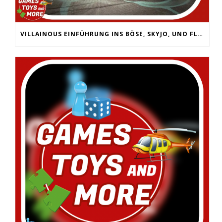
VILLAINOUS EINFÜHRUNG INS BÖSE, SKYJO, UNO FLIP, WERWÖLFE VOLLMONDNACHT, ARMY PAINTER PRIMER,