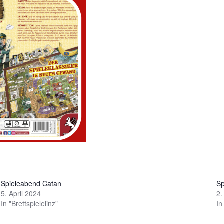
Spieleabend Catan
Sp
5. April 2024
2.
In "Brettspielelinz"
In