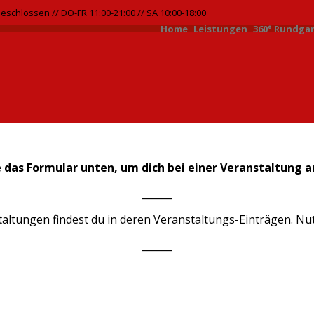
Geschlossen // DO-FR 11:00-21:00 // SA 10:00-18:00
Home
Leistungen
360° Rundga
e das Formular unten, um dich bei einer Veranstaltung 
______
ltungen findest du in deren Veranstaltungs-Einträgen. Nutz
______