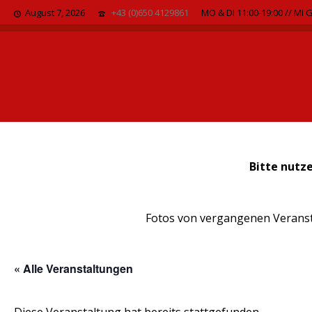
August 7, 2026
+43 (0)650 4129861
MO & DI 11:00-19:00 // MI 
Bitte nutz
Fotos von vergangenen Veransta
« Alle Veranstaltungen