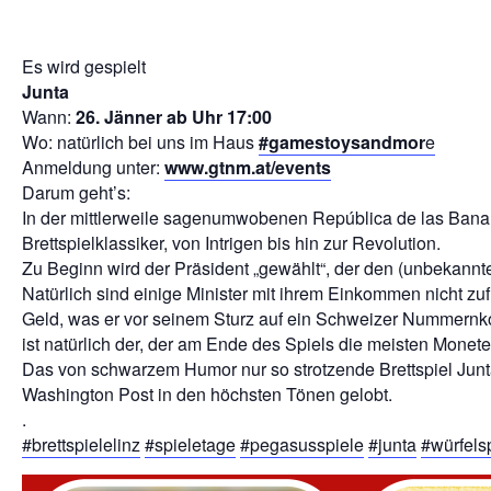
Es wird gespielt
Junta
Wann:
26. Jänner ab Uhr 17:00
Wo: natürlich bei uns im Haus
#gamestoysandmor
e
Anmeldung unter:
www.gtnm.at/events
Darum geht’s:
In der mittlerweile sagenumwobenen República de las Bananas 
Brettspielklassiker, von Intrigen bis hin zur Revolution.
Zu Beginn wird der Präsident „gewählt“, der den (unbekannte
Natürlich sind einige Minister mit ihrem Einkommen nicht zufri
Geld, was er vor seinem Sturz auf ein Schweizer Nummernko
ist natürlich der, der am Ende des Spiels die meisten Monete
Das von schwarzem Humor nur so strotzende Brettspiel Junta
Washington Post in den höchsten Tönen gelobt.
.
#brettspielelinz
#spieletage
#pegasusspiele
#junta
#würfels