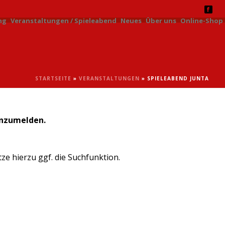
ng
Veranstaltungen / Spieleabend
Neues
Über uns
Online-Shop
STARTSEITE
»
VERANSTALTUNGEN
»
SPIELEABEND JUNTA
anzumelden.
e hierzu ggf. die Suchfunktion.